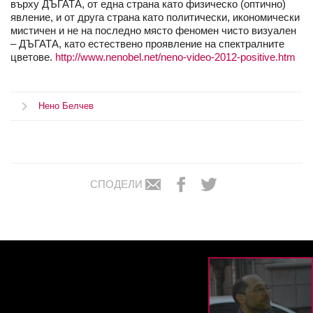
върху ДЪГАТА, от една страна като физическо (оптично)
явление, и от друга страна като политически, икономически
мистичен и не на последно място феномен чисто визуален
– ДЪГАТА, като естествено проявление на спектралните
цветове.
http://www.nenobel.net/neno-video-2012-positive.htm
Нено Белчев
СПОДЕЛИ