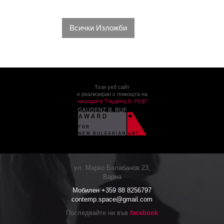
Всички Изложби
Този уеб сайт
е реализиран с помощта на
наградата "Гауденц Б. Руф"
ул. Марко Балабанов 23,
Варна
Мобилен +359 88 8256797
contemp.space@gmail.com
Последвайте ни във
facebook