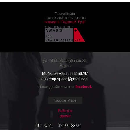
Този уеб сайт
е реализиран с помощта на
наградата "Гауденц Б. Руф"
ул. Марко Балабанов 23,
Варна
Мобилен +359 88 8256797
contemp.space@gmail.com
Последвайте ни във
facebook
Google Maps
Работно
време
Вт - Съб:
12:00 - 22:00