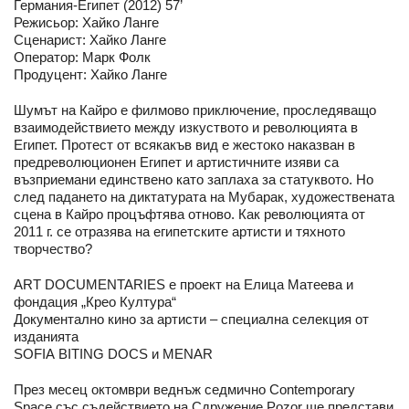
Германия-Египет (2012) 57’
Режисьор: Хайко Ланге
Сценарист: Хайко Ланге
Оператор: Марк Фолк
Продуцент: Хайко Ланге
Шумът на Кайро е филмово приключение, проследяващо
взаимодействието между изкуството и революцията в
Египет. Протест от всякакъв вид е жестоко наказван в
предреволюционен Египет и артистичните изяви са
възприемани единствено като заплаха за статуквото. Но
след падането на диктатурата на Мубарак, художествената
сцена в Кайро процъфтява отново. Как революцията от
2011 г. се отразява на египетските артисти и тяхното
творчество?
ART DOCUMENTARIES е проект на Елица Матеева и
фондация „Крео Култура“
Документално кино за артисти – специална селекция от
изданията
SOFIA BITING DOCS и MENAR
През месец октомври веднъж седмично Contemporary
Space със съдействието на Сдружение Pozor ще представи